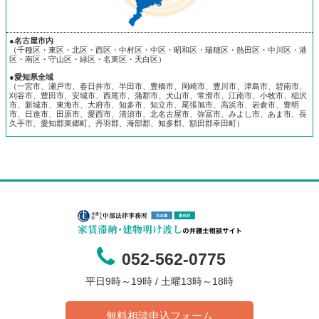
●名古屋市内
（千種区・東区・北区・西区・中村区・中区・昭和区・瑞穂区・熱田区・中川区・港
区・南区・守山区・緑区・名東区・天白区）
●愛知県全域
（一宮市、瀬戸市、春日井市、半田市、豊橋市、岡崎市、豊川市、津島市、碧南市、
刈谷市、豊田市、安城市、西尾市、蒲郡市、犬山市、常滑市、江南市、小牧市、稲沢
市、新城市、東海市、大府市、知多市、知立市、尾張旭市、高浜市、岩倉市、豊明
市、日進市、田原市、愛西市、清須市、北名古屋市、弥冨市、みよし市、あま市、長
久手市、愛知郡東郷町、丹羽郡、海部郡、知多郡、額田郡幸田町）
052-562-0775
平日9時～19時 / 土曜13時～18時
無料相談申込フォーム