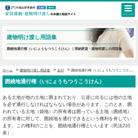
メニュー
建物明け渡し用語集
囲繞地通行権（いにょうちつうこうけん）｜滞納家賃・建物明渡しの用語集
>
>
>
ホーム
建物明け渡し用語集
あ行
囲繞地通行権（いにょうちつうこうけん）
囲繞地通行権（いにょうちつうこうけん）
ある土地が他の土地に囲まれており、公道に出るには他の土地
を必ず通行しなければならない場合があります。このとき、囲
われている土地（袋地）の所有者は囲っている土地（囲繞地）
の所有者に対して、囲繞地を通行できるという権利を有してい
ます。この権利のことを、囲繞地通行権といいます（民法210
条）。