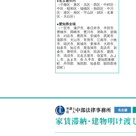
●名古屋市内
（千種区・東区・北区・西区・中村区・
中区・昭和区・瑞穂区・熱田区・中川
区・港区・南区・守山区・緑区・名東
区・天白区）
●愛知県全域
（一宮市、瀬戸市、春日井市、半田市、
豊橋市、岡崎市、豊川市、津島市、碧南
市、刈谷市、豊田市、安城市、西尾市、
蒲郡市、犬山市、常滑市、江南市、小牧
市、稲沢市、新城市、東海市、大府市、
知多市、知立市、尾張旭市、高浜市、岩
倉市、豊明市、日進市、田原市、愛西
市、清須市、北名古屋市、弥冨市、みよ
し市、あま市、長 久手市、愛知郡東郷
町、丹羽郡、海部郡、知多郡、額田郡幸
田町）