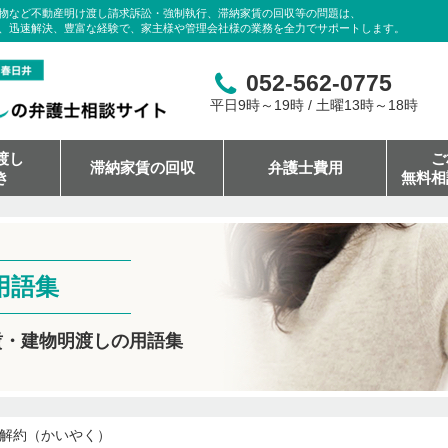
物など不動産明け渡し請求訴訟・強制執行、滞納家賃の回収等の問題は、
、迅速解決、豊富な経験で、家主様や管理会社様の業務を全力でサポートします。
052-562-0775
平日9時～19時 / 土曜13時～18時
渡し
ご
滞納家賃の回収
弁護士費用
き
無料相
用語集
賃・建物明渡しの用語集
解約（かいやく）