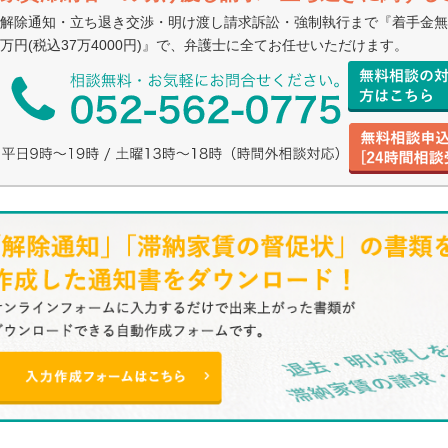
解除通知・立ち退き交渉・明け渡し請求訴訟・強制執行まで『着手金無
万円(税込37万4000円)』で、弁護士に全てお任せいただけます。