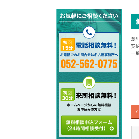
意
契
一