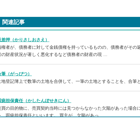
関連記事
仮差押（かりさしおさえ）
債権者が、債務者に対して金銭債権を持っているものの、債務者がその
者の財産状況が著しく悪化するなど債務者の財産の現 …
合筆（がっぴつ）
土地登記簿上で数筆の土地を合併して、一筆の土地とすることを、合筆
瑕疵担保責任（かしたんぽせきにん）
売買の目的物に、売買契約当時には見つからなかった欠陥があった場合
を、瑕疵担保責任といいます。 買主が、欠陥があっ …
家屋番号（かおくばんごう）