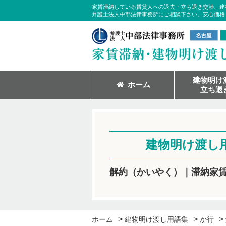
家賃滞納している賃貸人への退去・立ち退き交渉、建
弁護士法人中部法律事務所にご相談下さい。安心価格
建物明け
ホーム
立ち退
建物明け渡し
解約（かいやく）｜滞納家
>
>
>
ホーム
建物明け渡し用語集
か行