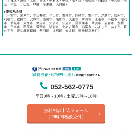
（千種区・東区・北区・西区・中村区・中区・昭和区・瑞穂区・熱田区・中川区・港
区・南区・守山区・緑区・名東区・天白区）
●愛知県全域
（一宮市、瀬戸市、春日井市、半田市、豊橋市、岡崎市、豊川市、津島市、碧南市、
刈谷市、豊田市、安城市、西尾市、蒲郡市、犬山市、常滑市、江南市、小牧市、稲沢
市、新城市、東海市、大府市、知多市、知立市、尾張旭市、高浜市、岩倉市、豊明
市、日進市、田原市、愛西市、清須市、北名古屋市、弥冨市、みよし市、あま市、長
久手市、愛知郡東郷町、丹羽郡、海部郡、知多郡、額田郡幸田町）
052-562-0775
平日9時～19時 / 土曜13時～18時
無料相談申込フォーム
（24時間相談受付）