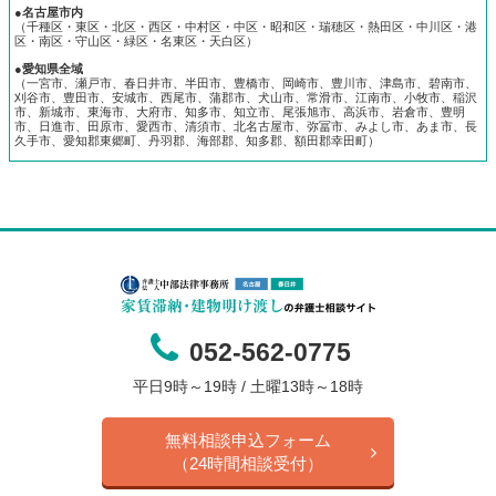
●名古屋市内
（千種区・東区・北区・西区・中村区・中区・昭和区・瑞穂区・熱田区・中川区・港
区・南区・守山区・緑区・名東区・天白区）
●愛知県全域
（一宮市、瀬戸市、春日井市、半田市、豊橋市、岡崎市、豊川市、津島市、碧南市、
刈谷市、豊田市、安城市、西尾市、蒲郡市、犬山市、常滑市、江南市、小牧市、稲沢
市、新城市、東海市、大府市、知多市、知立市、尾張旭市、高浜市、岩倉市、豊明
市、日進市、田原市、愛西市、清須市、北名古屋市、弥冨市、みよし市、あま市、長
久手市、愛知郡東郷町、丹羽郡、海部郡、知多郡、額田郡幸田町）
052-562-0775
平日9時～19時 / 土曜13時～18時
無料相談申込フォーム
（24時間相談受付）