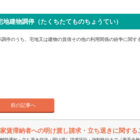
宅地建物調停（たくちたてものちょうてい）
事調停のうち、宅地又は建物の賃借その他の利用関係の紛争に関す
。
前の記事へ
家賃滞納者への明け渡し請求・立ち退きに関する
解除通知・立ち退き交渉・明け渡し請求訴訟・強制執行まで『着手金無