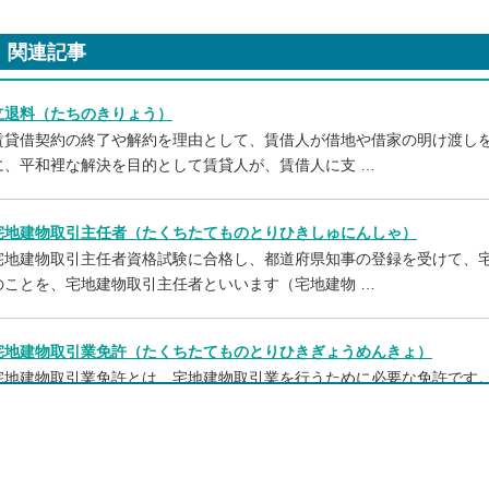
関連記事
立退料（たちのきりょう）
賃貸借契約の終了や解約を理由として、賃借人が借地や借家の明け渡し
に、平和裡な解決を目的として賃貸人が、賃借人に支 …
宅地建物取引主任者（たくちたてものとりひきしゅにんしゃ）
宅地建物取引主任者資格試験に合格し、都道府県知事の登録を受けて、
のことを、宅地建物取引主任者といいます（宅地建物 …
宅地建物取引業免許（たくちたてものとりひきぎょうめんきょ）
宅地建物取引業免許とは、宅地建物取引業を行うために必要な免許です
うことはできません。 宅地建物取引業とは、以下の …
宅地建物調停（たくちたてものちょうてい）