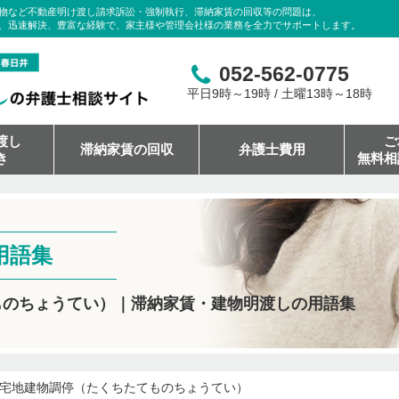
物など不動産明け渡し請求訴訟・強制執行、滞納家賃の回収等の問題は、
、迅速解決、豊富な経験で、家主様や管理会社様の業務を全力でサポートします。
052-562-0775
平日9時～19時 / 土曜13時～18時
渡し
ご
滞納家賃の回収
弁護士費用
き
無料相
用語集
ものちょうてい）｜滞納家賃・建物明渡しの用語集
宅地建物調停（たくちたてものちょうてい）