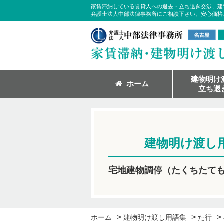
家賃滞納している賃貸人への退去・立ち退き交渉、建
弁護士法人中部法律事務所にご相談下さい。安心価格
建物明け
ホーム
立ち退
建物明け渡し
宅地建物調停（たくちたて
>
>
>
ホーム
建物明け渡し用語集
た行