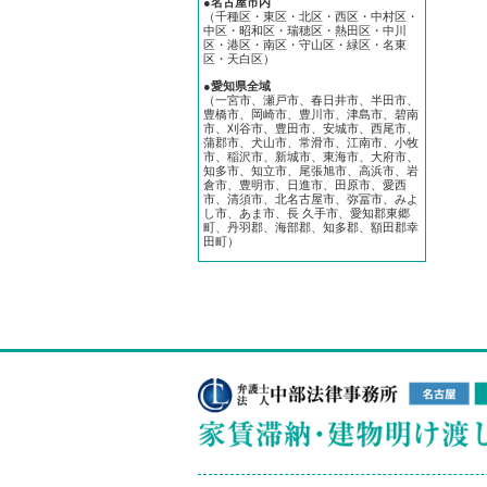
●名古屋市内
（千種区・東区・北区・西区・中村区・
中区・昭和区・瑞穂区・熱田区・中川
区・港区・南区・守山区・緑区・名東
区・天白区）
●愛知県全域
（一宮市、瀬戸市、春日井市、半田市、
豊橋市、岡崎市、豊川市、津島市、碧南
市、刈谷市、豊田市、安城市、西尾市、
蒲郡市、犬山市、常滑市、江南市、小牧
市、稲沢市、新城市、東海市、大府市、
知多市、知立市、尾張旭市、高浜市、岩
倉市、豊明市、日進市、田原市、愛西
市、清須市、北名古屋市、弥冨市、みよ
し市、あま市、長 久手市、愛知郡東郷
町、丹羽郡、海部郡、知多郡、額田郡幸
田町）